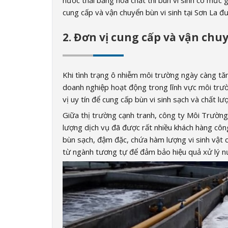
nước thải bằng hóa chất thì bùn vi sinh có mức g
cung cấp và vận chuyển bùn vi sinh tại Sơn La đ
2. Đơn vị cung cấp và vận chuy
Khi tình trạng ô nhiễm môi trường ngày càng tă
doanh nghiệp hoạt động trong lĩnh vực môi trư
vị uy tín để cung cấp bùn vi sinh sạch và chất lư
Giữa thị trường cạnh tranh, công ty Môi Trường 
lượng dịch vụ đã được rất nhiều khách hàng công
bùn sạch, đậm đặc, chứa hàm lượng vi sinh vật c
từ ngành tương tự để đảm bảo hiệu quả xử lý nư