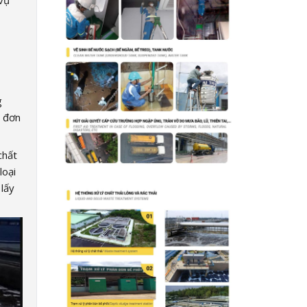
 vụ
g
t đơn
chất
loại
 lấy