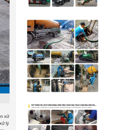
ên xử
xử lý