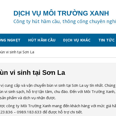
DỊCH VỤ MÔI TRƯỜNG XANH
Công ty hút hầm cầu, thông cống chuyên ngh
ỐNG NGHẸT
HÚT HẦM CẦU
DỊCH VỤ KHÁC
TIN TỨC
n vi sinh tại Sơn La
n vi sinh tại Sơn La
ị cung cấp và vận chuyển bùn vi sinh tại Sơn La uy tín nhất. Chúng 
ùn vi sinh sạch, hỗ trợ tận tâm, chu đáo. Đến với Môi Trường Xanh,
g sản phẩm và dịch vụ nhận được.
 được công ty Môi Trường Xanh mang đến khách hàng với mức giá h
223.836 – 0989.183.633 để được hỗ trợ chi tiết.