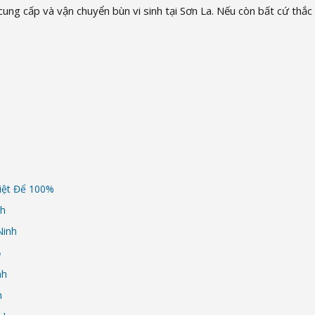
ung cấp và vận chuyển bùn vi sinh tại Sơn La. Nếu còn bất cứ thắ
iệt Để 100%
nh
Ninh
ọ
nh
n