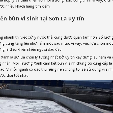
iá hợp lý và thân thiện với môi trường hơn. Cũng chính vì vậy, dịch
ược nhiều khách hàng tìm kiếm.
ển bùn vi sinh tại Sơn La uy tín
ng nhanh thì việc xử lý nước thải cũng được quan tâm hơn. Số lượn
ờng cũng tăng lên như nấm mọc sau mưa. Vì vậy, việc lựa chọn mộ
ợng là điều khiến nhiều người đau đầu.
Xanh là sự lựa chọn lý tưởng nhất bởi uy tín xây dựng lâu năm và 
 nhận. Môi Trường Xanh cam kết bùn vi sinh chúng tôi cung cấp là 
ao. Vì mỗi ngành có đặc thù riêng nên chúng tôi sẽ sử dụng vi sinh
ớc thải tốt nhất.