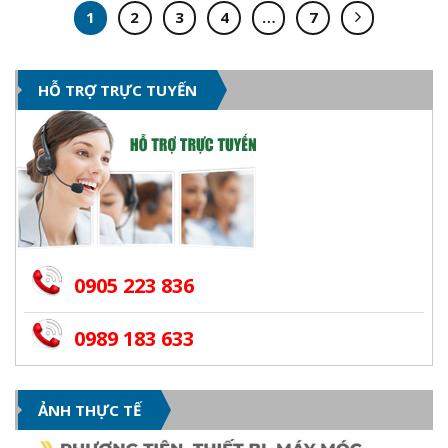
1
2
3
4
…
7
HỖ TRỢ TRỰC TUYẾN
0905 223 836
0989 183 633
ẢNH THỰC TẾ