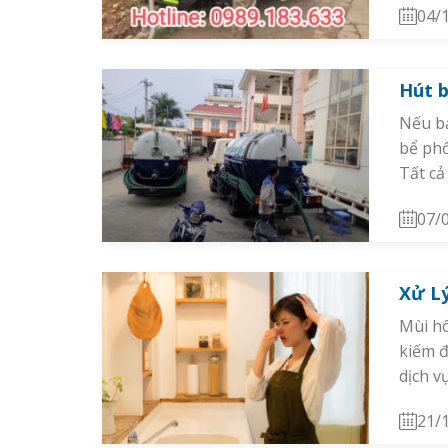
04/
Hút b
Nếu bạ
bể phố
Tất cả
07/
Xử Lý
Mùi hô
kiếm đ
dịch v
21/