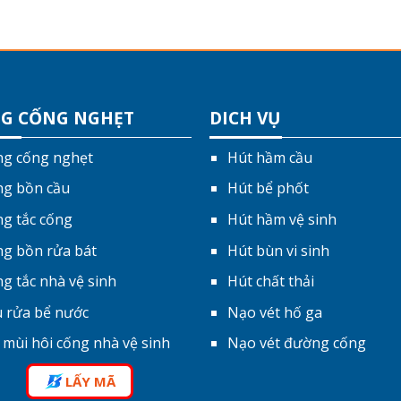
G CỐNG NGHẸT
DICH VỤ
g cống nghẹt
Hút hầm cầu
g bồn cầu
Hút bể phốt
g tắc cống
Hút hầm vệ sinh
g bồn rửa bát
Hút bùn vi sinh
g tắc nhà vệ sinh
Hút chất thải
 rửa bể nước
Nạo vét hố ga
ý mùi hôi cống nhà vệ sinh
Nạo vét đường cống
LẤY MÃ