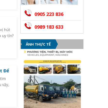
0905 223 836
0989 183 633
vị hút
 uy tín?
ẢNH THỰC TẾ
ệt Để
 tìm
u vậy,