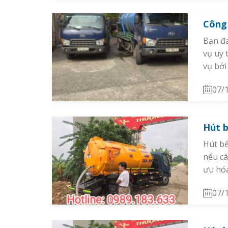
Công 
Bạn đa
vụ uy 
vụ bởi
07/
Hút 
Hút bể
nếu cá
ưu hóa
07/