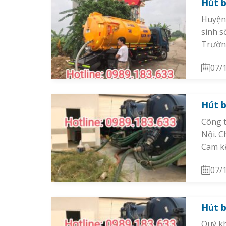
Hút b
Huyện 
sinh s
Trườn
07/
Hút b
Công t
Nội. C
Cam kế
07/
Hút b
Quý kh