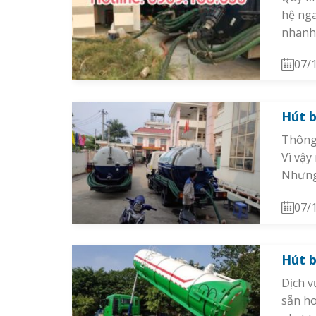
hệ nga
nhanh 
07/
Hút b
Thông 
Vì vậy
Nhưng 
07/
Hút b
Dịch v
sẵn ho