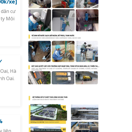
00k/xe]
 dân cư
 ty Môi
 ✓
Oai, Hà
nh Oai.
%
y liên