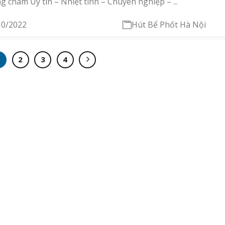
 châm Uy tín – Nhiệt tình – Chuyên nghiệp – ...
10/2022
Hút Bể Phốt Hà Nội
1
2
3
4