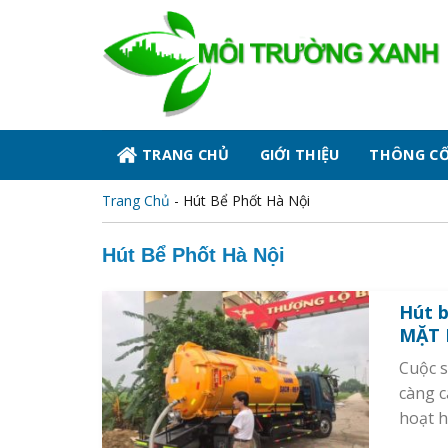
Skip
to
content
TRANG CHỦ
GIỚI THIỆU
THÔNG C
Trang Chủ
-
Hút Bể Phốt Hà Nội
Hút Bể Phốt Hà Nội
Hút b
MẶT 
Cuộc s
càng c
hoạt h