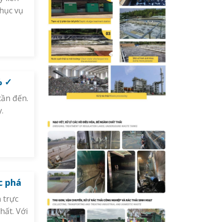
hục vụ
% ✓
cần đến.
.
c phá
 trực
hất. Với