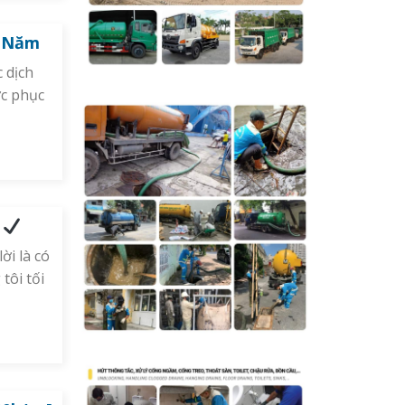
0 Năm
 dịch
ợc phục
m
ời là có
tôi tối