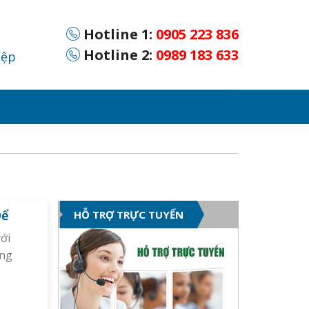
Hotline 1:
0905 223 836
Hotline 2:
0989 183 633
iệp
Để
HỖ TRỢ TRỰC TUYẾN
với
ống