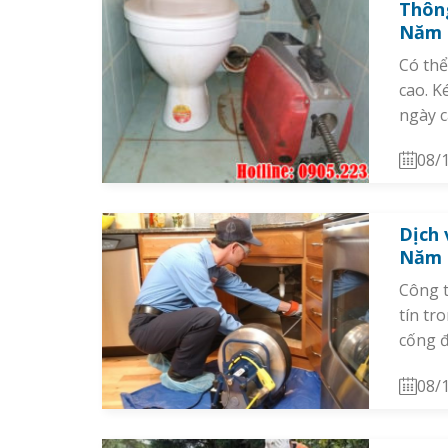
Thông
Năm
Có thể
cao. K
ngày c
08/
Dịch 
Năm
Công t
tín tr
cống đ
08/