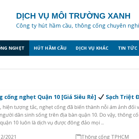
DỊCH VỤ MÔI TRƯỜNG XANH
Công ty hút hầm cầu, thông cống chuyên ngh
ỐNG NGHẸT
HÚT HẦM CẦU
DỊCH VỤ KHÁC
TIN TỨC
 cống nghẹt Quận 10 [Giá Siêu Rẻ]
Sạch Triệt 
, hiện tượng tắc, nghẹt cống đã biến thành nỗi ám ảnh đối 
người dân sinh sống trên địa bàn quận 10. Do vậy, thông c
quận 10 luôn là dịch vụ được đông đảo mọi ...
12/2021
Thông cống TPHCM