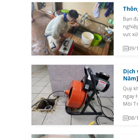
Thôn
Bạn đa
nghiệp
vực xử
09/
Dịch 
Năm
Quý k
ngay H
Môi Tr
08/