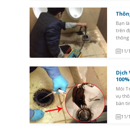
Thông
Bạn là
trên đ
thông 
11/
Dịch 
100%
Môi Tr
vụ thô
bàn ti
11/