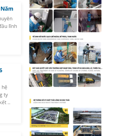
6 Năm
chuyên
đầu lĩnh
6
n hệ
g ty
t ...