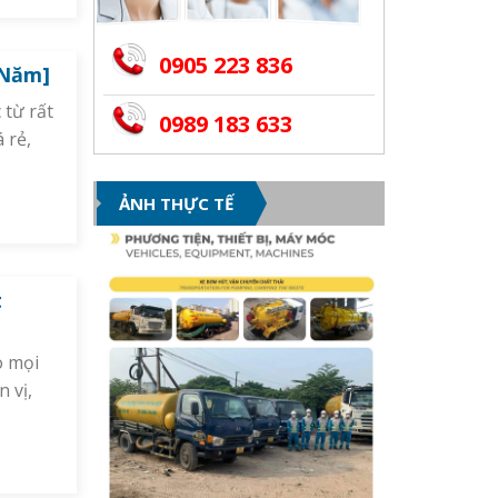
0905 223 836
 Năm]
 từ rất
0989 183 633
 rẻ,
ẢNH THỰC TẾ
t
o mọi
 vị,