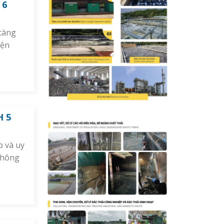
 6
 càng
iện
H 5
p và uy
 thông