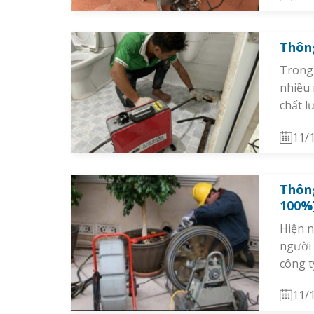
Thôn
Trong 
nhiều 
chất l
11/
Thôn
100%
Hiện n
người 
công t
11/