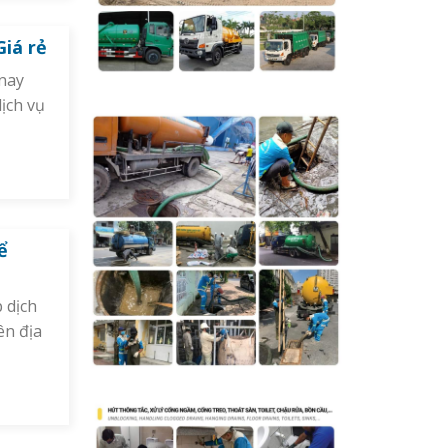
Giá rẻ
 nay
ịch vụ
ể
 dịch
ên địa