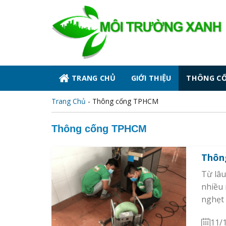
Skip
to
content
TRANG CHỦ
GIỚI THIỆU
THÔNG C
Trang Chủ
-
Thông cống TPHCM
Thông cống TPHCM
Thông
Từ lâu
nhiều 
nghẹt 
11/