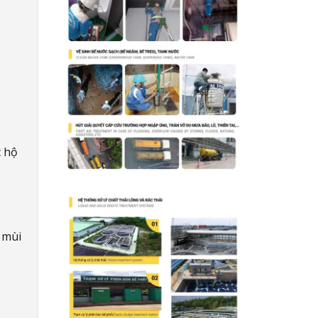
c hộ
 mùi