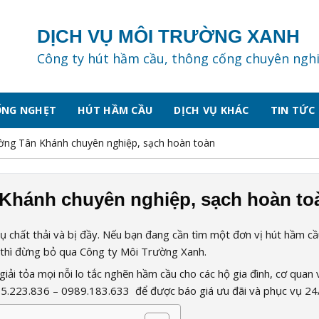
DỊCH VỤ MÔI TRƯỜNG XANH
Công ty hút hầm cầu, thông cống chuyên ngh
ỐNG NGHẸT
HÚT HẦM CẦU
DỊCH VỤ KHÁC
TIN TỨC
ờng Tân Khánh chuyên nghiệp, sạch hoàn toàn
Khánh chuyên nghiệp, sạch hoàn to
tụ chất thải và bị đầy. Nếu bạn đang cần tìm một đơn vị hút hầm cầ
ẻ thì đừng bỏ qua Công ty Môi Trường Xanh.
iải tỏa mọi nỗi lo tắc nghẽn hầm cầu cho các hộ gia đình, cơ quan 
5.223.836 – 0989.183.633
để được báo giá ưu đãi và phục vụ 24