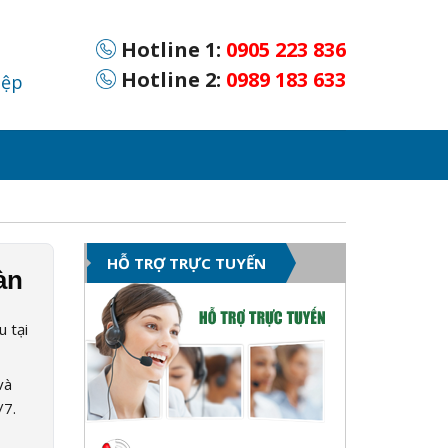
Hotline 1:
0905 223 836
Hotline 2:
0989 183 633
iệp
HỖ TRỢ TRỰC TUYẾN
àn
u tại
và
/7.