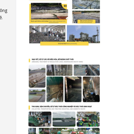
công
ẽ.