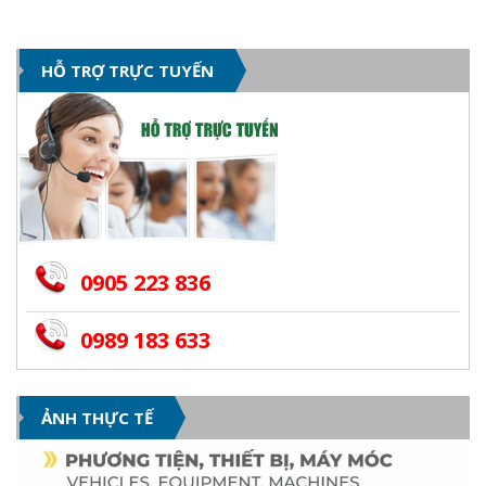
HỖ TRỢ TRỰC TUYẾN
0905 223 836
0989 183 633
ẢNH THỰC TẾ