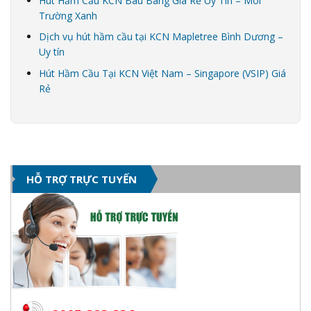
Hút Hầm Cầu KCN Bàu Bàng Giá Rẻ Uy Tín – Môi
Trường Xanh
Dịch vụ hút hầm cầu tại KCN Mapletree Bình Dương –
Uy tín
Hút Hầm Cầu Tại KCN Việt Nam – Singapore (VSIP) Giá
Rẻ
HỖ TRỢ TRỰC TUYẾN