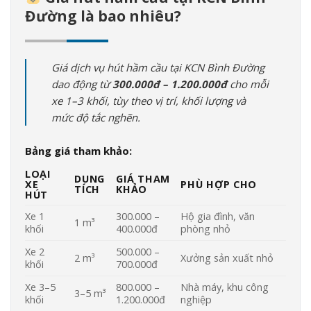
Đường là bao nhiêu?
Giá dịch vụ hút hầm cầu tại KCN Bình Đường
dao động từ
300.000đ – 1.200.000đ
cho mỗi
xe 1–3 khối, tùy theo vị trí, khối lượng và
mức độ tắc nghẽn.
Bảng giá tham khảo:
LOẠI
DUNG
GIÁ THAM
XE
PHÙ HỢP CHO
TÍCH
KHẢO
HÚT
Xe 1
300.000 –
Hộ gia đình, văn
1 m³
khối
400.000đ
phòng nhỏ
Xe 2
500.000 –
2 m³
Xưởng sản xuất nhỏ
khối
700.000đ
Xe 3–5
800.000 –
Nhà máy, khu công
3–5 m³
khối
1.200.000đ
nghiệp