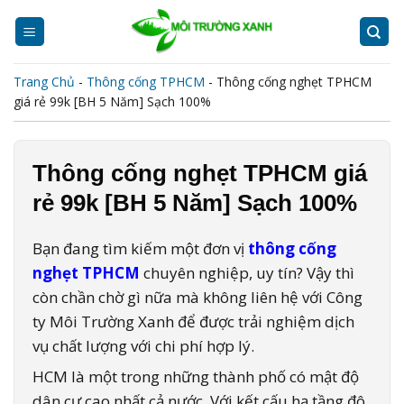
Skip
to
content
Trang Chủ
-
Thông cống TPHCM
-
Thông cống nghẹt TPHCM
giá rẻ 99k [BH 5 Năm] Sạch 100%
Thông cống nghẹt TPHCM giá
rẻ 99k [BH 5 Năm] Sạch 100%
Bạn đang tìm kiếm một đơn vị
thông cống
nghẹt TPHCM
chuyên nghiệp, uy tín? Vậy thì
còn chần chờ gì nữa mà không liên hệ với Công
ty Môi Trường Xanh để được trải nghiệm dịch
vụ chất lượng với chi phí hợp lý.
HCM là một trong những thành phố có mật độ
dân cư cao nhất cả nước. Với kết cấu hạ tầng đô