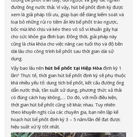
đường ống nước thải. Vì vậy, hút bể phốt định kỳ được
xem là giải pháp tối ưu, giúp bạn dễ dàng kiểm soát và
loại bỏ những rủi ro tiềm ẩn khi bể phốt trào ngược,
bốc mùi khó chịu và kéo theo vô số vi khuẩn gây hại
cho sức khỏe gia đình bạn. Đồng thời, giải pháp này
cũng là chìa khóa cho việc nâng cao tuổi thọ và độ bền
dài lâu cho công trình bể phốt sau thời gian dài sử
dụng.
Vậy bao lâu nên
hút bể phốt tại Hiệp Hòa
định kỳ 1
lần? Thực tế, thời gian hút bể phốt định kỳ sẽ phụ thuộc
khá nhiều yếu tố: dung tích bể phốt, kết cấu đường ống
dẫn nước thải, tần suất sử dụng, phương thức xả thải
có đúng cách hay không,…. Do đó, với mỗi điều kiện,
thời gian hút bể phốt cũng sẽ khác nhau. Tuy nhiên
theo khuyến nghị của các chuyên gia, bạn nên lập kế
hoạch hút bể phốt định kỳ 3 – 5 năm/lần để đạt được
hiệu suất xử lý tốt nhất.