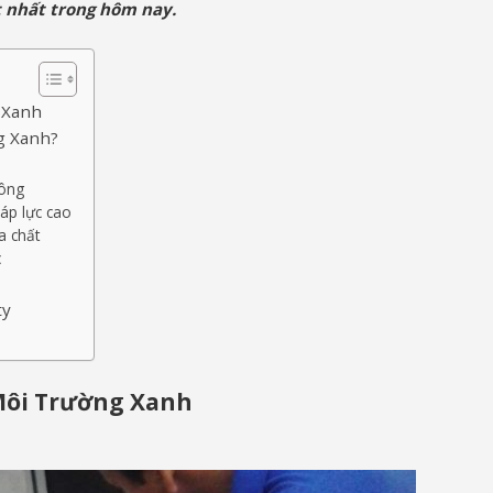
t nhất trong hôm nay.
g Xanh
g Xanh?
hông
áp lực cao
a chất
c
ty
 Môi Trường Xanh