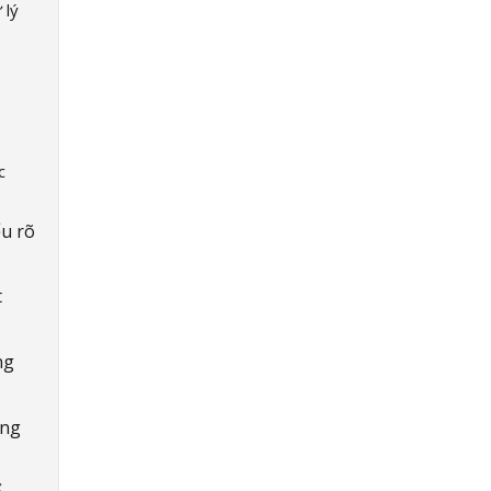
 lý
c
ểu rõ
t
ng
ông