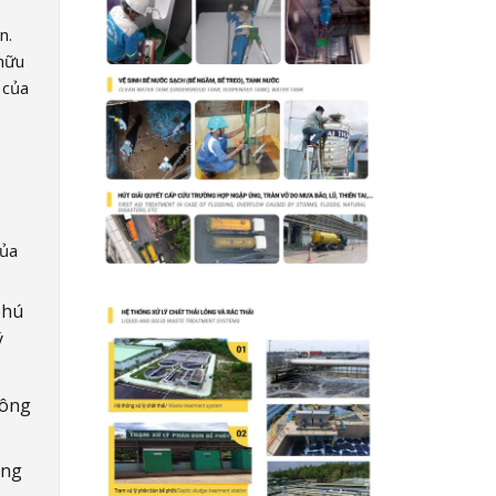
n.
 hữu
 của
của
phú
ý
công
ông