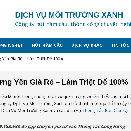
DỊCH VỤ MÔI TRƯỜNG XANH
Công ty hút hầm cầu, thông cống chuyên ngh
ỐNG NGHẸT
HÚT HẦM CẦU
DỊCH VỤ KHÁC
TIN TỨC
 Yên Giá Rẻ – Làm Triệt Để 100%
ng Yên Giá Rẻ – Làm Triệt Để 100%
 cầu là một trong những dịch vụ quan trọng và cần thiết cho mọi h
ông ty Dịch Vụ Môi Trường Xanh đã trở thành một địa chỉ tin cậy 
 ty Dịch Vụ Môi Trường Xanh và các dịch vụ
Thông Tắc Bồn Cầu Tại
89.183.633 để gặp chuyên gia tư vấn Thông Tắc Cống Hưng