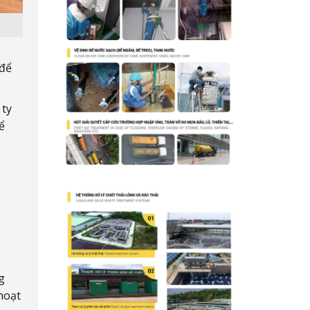
 để
 ty
ể
g
hoạt