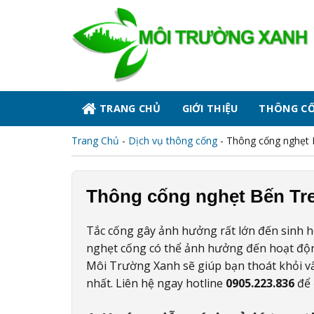
Skip
to
content
TRANG CHỦ
GIỚI THIỆU
THÔNG C
Trang Chủ
-
Dịch vụ thông cống
-
Thông cống nghẹt 
Thông cống nghẹt Bến Tre
Tắc cống gây ảnh hưởng rất lớn đến sinh ho
nghẹt cống có thể ảnh hưởng đến hoạt độn
Môi Trường Xanh sẽ giúp bạn thoát khỏi vấ
nhất. Liên hệ ngay hotline
0905.223.836
để 