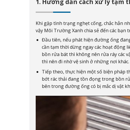
1. Hướng dẫn cách xử lý tạm th
Khi gặp tình trạng nghẹt cống, chắc hẳn nhi
vậy Môi Trường Xanh chia sẻ đến các bạn tr
Đầu tiên, nếu phát hiện đường ống đang b
cần tạm thời dừng ngay các hoạt động l
bồn rửa bát thì không nên rửa ráy các vậ
thì nên đi nhờ vệ sinh ở những nơi khác.
Tiếp theo, thực hiện một số biện pháp 
bớt rác thải đang tồn đọng trong bồn rử
bên trong đường ống có bị mắc dị vật k