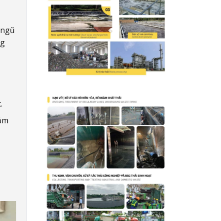
 ngũ
ng
.
đảm