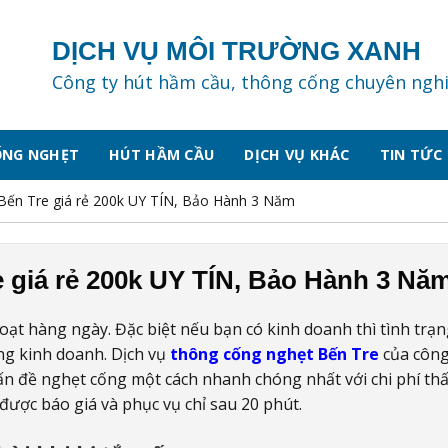
DỊCH VỤ MÔI TRƯỜNG XANH
Công ty hút hầm cầu, thông cống chuyên ngh
ỐNG NGHẸT
HÚT HẦM CẦU
DỊCH VỤ KHÁC
TIN TỨC
Bến Tre giá rẻ 200k UY TÍN, Bảo Hành 3 Năm
 giá rẻ 200k UY TÍN, Bảo Hành 3 Nă
ạt hàng ngày. Đặc biệt nếu bạn có kinh doanh thì tình trạ
g kinh doanh. Dịch vụ
thông cống nghẹt Bến Tre
của công
n đề nghẹt cống một cách nhanh chóng nhất với chi phí th
được báo giá và phục vụ chỉ sau 20 phút.