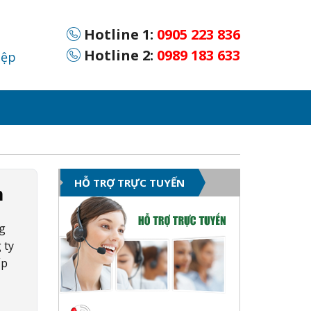
Hotline 1:
0905 223 836
Hotline 2:
0989 183 633
iệp
HỖ TRỢ TRỰC TUYẾN
m
ng
 ty
ấp