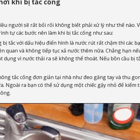
ời khi bị tắc cống
ều người sẽ rất bối rối không biết phải xử lý như thế nào. V
ình tự các bước nên làm khi bị tắc cống như sau:
ị tắc với dấu hiệu điển hình là nước rút rất chậm thì các b
iên quan và không tiếp tục xả nước thêm nữa. Chẳng hạn nếu
t dụng vì nước thải ra sẽ không thể thoát. Nếu bồn cầu bị t
thông tắc cống đơn giản tại nhà như đeo găng tay và thu go
a. Ngoài ra bạn có thể sử dụng một chiếc gậy nhỏ để kiểm t
hông.