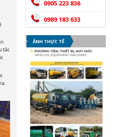
0905 223 836
0989 183 633
ì
ẢNH THỰC TẾ
ạn
 tắc
ắc
m
ra